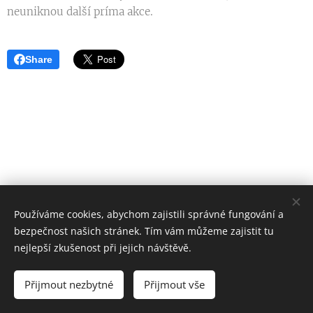
neuniknou další príma akce.
Share
Používáme cookies, abychom zajistili správné fungování a
bezpečnost našich stránek. Tím vám můžeme zajistit tu
Starobrněnská 16, Brno 602 00
nejlepší zkušenost při jejich návštěvě.
Všechna práva vyhrazena 2026
Přijmout nezbytné
Přijmout vše
Vytvořeno službou
Webnode
Cookies