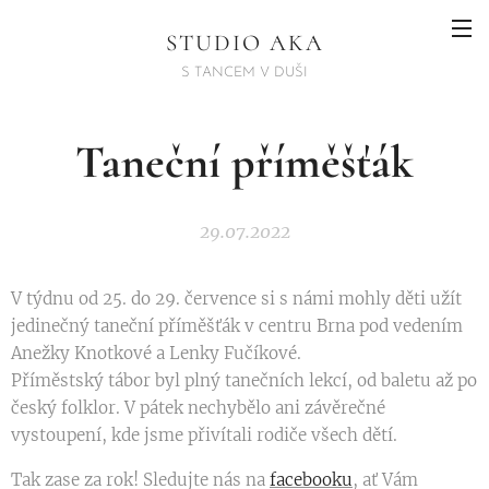
STUDIO AKA
S TANCEM V DUŠI
Taneční příměšťák
29.07.2022
V týdnu od 25. do 29. července si s námi mohly děti užít
jedinečný taneční příměšťák v centru Brna pod vedením
Anežky Knotkové a Lenky Fučíkové.
Příměstský tábor byl plný tanečních lekcí, od baletu až po
český folklor. V pátek nechybělo ani závěrečné
vystoupení, kde jsme přivítali rodiče všech dětí.
Tak zase za rok! Sledujte nás na
facebooku
, ať Vám