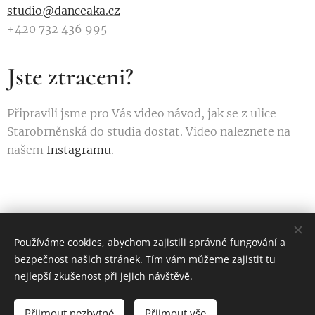
studio@danceaka.cz
+420 732 436 995
Jste ztraceni?
Připravili jsme pro Vás video návod, jak se z ulice
Starobrněnská do studia dostat. Video naleznete na
našem
Instagramu
.
Používáme cookies, abychom zajistili správné fungování a
bezpečnost našich stránek. Tím vám můžeme zajistit tu
Starobrněnská 16, Brno 602 00
nejlepší zkušenost při jejich návštěvě.
Všechna práva vyhrazena 2026
Přijmout nezbytné
Přijmout vše