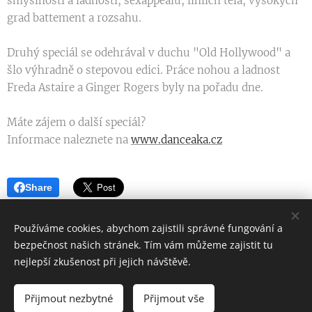
smyslnosti a ladnosti, sexappealu, liniích těla, vysokých
grad battement a rozsahu.
Druhý speciál se odehrával v duchu "Old Hollywood" a
šlo výhradně o stepovou edici. Práce nohou a ladnost
Freda Astaire a Ginger Rogers byly na pořadu dne.
Máte zájem o další speciál?
Informace naleznete na
www.danceaka.cz
Share
Používáme cookies, abychom zajistili správné fungování a
bezpečnost našich stránek. Tím vám můžeme zajistit tu
Starobrněnská 16, Brno 602 00
nejlepší zkušenost při jejich návštěvě.
Všechna práva vyhrazena 2026
Přijmout nezbytné
Přijmout vše
Vytvořeno službou
Webnode
Cookies