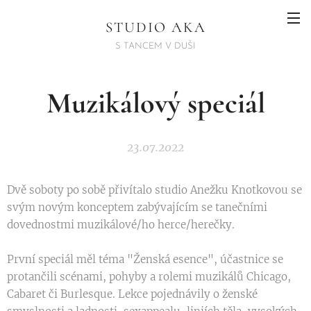
STUDIO AKA
S TANCEM V DUŠI
Muzikálový speciál
23.07.2022
Dvě soboty po sobě přivítalo studio Anežku Knotkovou se
svým novým konceptem zabývajícím se tanečními
dovednostmi muzikálové/ho herce/herečky.
První speciál měl téma "Ženská esence", účastnice se
protančili scénami, pohyby a rolemi muzikálů Chicago,
Cabaret či Burlesque. Lekce pojednávily o ženské